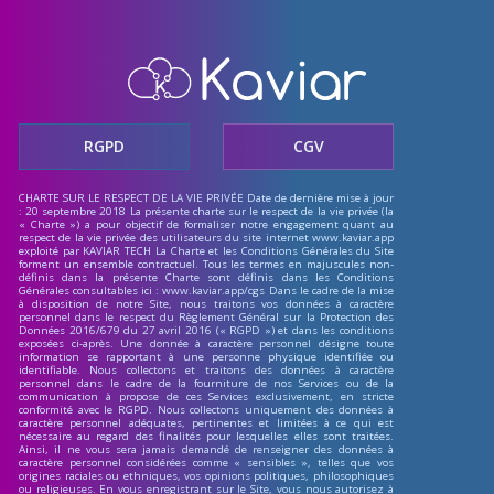
RGPD
CGV
CHARTE SUR LE RESPECT DE LA VIE PRIVÉE Date de dernière mise à jour : 20 septembre 2018 La présente charte sur le respect de la vie privée (la « Charte ») a pour objectif de formaliser notre engagement quant au respect de la vie privée des utilisateurs du site internet www.kaviar.app exploité par KAVIAR TECH La Charte et les Conditions Générales du Site forment un ensemble contractuel. Tous les termes en majuscules non-définis dans la présente Charte sont définis dans les Conditions Générales consultables ici : www.kaviar.app/cgs Dans le cadre de la mise à disposition de notre Site, nous traitons vos données à caractère personnel dans le respect du Règlement Général sur la Protection des Données 2016/679 du 27 avril 2016 (« RGPD ») et dans les conditions exposées ci-après. Une donnée à caractère personnel désigne toute information se rapportant à une personne physique identifiée ou identifiable. Nous collectons et traitons des données à caractère personnel dans le cadre de la fourniture de nos Services ou de la communication à propose de ces Services exclusivement, en stricte conformité avec le RGPD. Nous collectons uniquement des données à caractère personnel adéquates, pertinentes et limitées à ce qui est nécessaire au regard des finalités pour lesquelles elles sont traitées. Ainsi, il ne vous sera jamais demandé de renseigner des données à caractère personnel considérées comme « sensibles », telles que vos origines raciales ou ethniques, vos opinions politiques, philosophiques ou religieuses. En vous enregistrant sur le Site, vous nous autorisez à traiter vos données à caractère personnel conformément à la Charte. Si vous refusez les termes de cette Charte, veuillez vous abstenir d’utiliser le Site ainsi que les Services. 1. Dans quels cas collectons-nous vos données à caractère personnel et quelles données sont collectées ? Nous sommes susceptibles de recueillir et de conserver vos données à caractère personnel, notamment lorsque vous : • naviguez sur le Site • [Actions sur le Site ou Services entrainant la collecte de données à caractère personnel. Exemples : création de compte, paiement en ligne, etc.] • nous contactez. Nous utilisons vos données à caractère personnel pour permettre la mise en œuvre et la gestion des Services du Site et répondre à vos demandes spécifiques. Nous utilisons également vos données à caractère personnel dans le but d'exploiter et d'améliorer nos Services, notre Site et notre démarche. Ces informations sont utilisées uniquement par nos soins et nous permettent de mieux adapter nos Services à vos attentes. Si vous avez décidé de recevoir des courriels et messages de notre part lors de la création de votre Compte, vous recevrez alors des messages électroniques et alphanumériques portant sur nos produits et promotions. Nous utiliserons alors les données à caractère personnel que vous avez fournies lors de votre enregistrement. Vous pouvez vous désabonner de ces envois à tout moment. 1.1 Navigation sur le Site Données de connexion. À chaque fois que vous vous connectez à notre Site, nous recueillons des données à caractère personnel telles que, notamment, votre adresse IP et l’adresse MAC de votre ordinateur, la date et l'heure de connexion, ainsi que des informations sur le navigateur que vous utilisez. Données de navigation. Nous recueillons également les informations permettant d'identifier de quelle façon vous accédez au Site, quelles sont les pages consultées et pendant combien de temps. Dans ce cadre, nous pouvons avoir recours à l'utilisation de Cookies tel que précisé au paragraphe 6 ci-dessous. 1.2 Création d’un Compte L’accès à certains de nos Services nécessitent la création préalable d’un Compte. Conformément aux Conditions Générales, il vous sera demandé de renseigner un certain nombre de données à caractère personnel lors de la création de votre Compte, notamment vos noms et prénoms, votre adresse postale, votre adresse email et votre numéro de téléphone. 1.3 Paiement Certains des Services disponibles sont payants. A cette fin, vous acceptez que nous puissions avoir recours à des prestataires de services externes qui peuvent collecter des données à caractère personnel dans le but de permettre le bon fonctionnement des services de traitement des paiements par carte de crédit ou tout autre moyen de paiement et, le cas échéant, de livraison de produits ou services. Pour régler votre achat, vous devez fournir vos coordonnées de facturation ainsi que vos coordonnées de paiement, et notamment le numéro de votre carte bancaire, la date de validité, le code de sécurité et le nom du titulaire de la carte en cas de paiement par carte bancaire Il peut également vous être demandé de fournir le nom de votre opérateur télécom, le modèle de votre téléphone portable et un numéro de portable valide afin de pouvoir fournir les instructions d’achat directement à travers votre téléphone mobile. Nous conservons les détails de vos paiements, ainsi que les détails des achats que vous effectuez. Le détail des transactions est conservé soit dans nos systèmes soit chez le prestataire externe. Cette conservation est effectuée à des fins internes, notamment pour la comptabilité, la conformité et à des fins juridiques, conformément au paragraphe 5 de la présente Charte. 1.4 Adhésion à notre Newsletter Lors de la création de votre Compte, vous pouvez donner votre consentement préalable à la réception de nos lettres d’information concernant des actualités, des nouveaux produits, services et promotions, dans le cadre des Services. Vous pouvez également consentir directement à la réception de nos lettres d’information en renseignant votre adresse email aux endroits prévus à cet effet sur le Site. En tout état de cause, vous disposez du droit de retirer votre consentement à la réception de telles lettres d’information à tout moment et sans frais dans les conditions prévues au paragraphe 6 de la Charte. 1.5 Contacts Afin de donner suite aux demandes que vous pourriez effectuer auprès de notre Service Client et de confirmer les informations vous concernant, nous pourrons utiliser vos nom, prénom, adresse de courrier électronique et numéro de téléphone. 2. Comment protégeons-nous vos données à caractère personnel ? Nous avons mis en place des mesures de sécurité techniques et organisationnelles en vue de garantir la sécurité, l’intégrité et la confidentialité de toutes vos données à caractère personnel, afin d’empêcher que celles-ci soient déformées, endommagées ou que des tiers non autorisés y aient accès. Nous assurons un niveau de sécurité approprié, compte tenu de l'état des connaissances, des coûts de mise en œuvre et de la nature, de la portée, du contexte et des finalités du traitement ainsi que des risques et de leur probabilité. Toutefois, il est précisé qu’aucune mesure de sécurité n’étant infaillible, nous ne sommes pas en mesure de garantir une sécurité absolue à vos données à caractère personnel. Par ailleurs, il vous incombe d'assurer la confidentialité du mot de passe vous permettant d’accéder à votre Compte. Ne communiquez cette information à personne. Si vous partagez votre ordinateur, n'oubliez pas de vous déconnecter avant de quitter un Service. 3. Dans quels cas partageons-nous vos données à caractère personnel ? 3.1 Partage de vos données personnelles avec des sociétés tierces Lors de votre navigation sur le Site, vos données à caractère personnel peuvent être transmises à des prestataires extérieurs. Ces tiers assurent un service pour notre compte et en notre nom dans le but de permettre le bon fonctionnement des paiements par carte de crédit et autres Services. {Note : Si vous utilisez des outils tels qu’un logiciel de stockage Cloud (ex : Google Drive), un CRM (ex : Zendesk, Salesforce) ou tout autre outil qui implique un transfert de données, et que cet outil localise ses serveurs hors de l’Union Européenne, vous effectuez très probablement un transfert de données vers un pays hors de l’Union Européenne. En cas de doute, n’hésitez pas à consulter votre conseil habituel ou l’un de nos avocats partenaires} Aucun transfert de données à caractère personnel n'est réalisé hors de l’Union Européenne. Conformément au RGPD, tous les transferts de données à caractère personnel vers un pays situé hors de l’Union Européenne et/ou n’offrant pas un niveau de protection considéré comme suffisant par la Commission européenne ont fait l’objet de conventions de flux transfrontière conformes aux clauses contractuelles types édictées par la Commission européenne. Sauf dans le cas où un tiers vous demande d’accepter une charte de confidentialité et des conditions d’utilisations qui lui sont propres, les sociétés tierces ayant reçu communication de vos données à caractère personnel se sont engagées à traiter vos données à caractère personnel uniquement pour la mise en œuvre de nos Services. Nous ne partagerons jamais, sans avoir obtenu votre consentement préalable, vos données à caractère personnel avec des sociétés tierces à des fins marketings et/ou commerciales. 3.2 Partage avec les autorités Nous pouvons être amené à divulguer vos données à caractère personnel aux autorités administrative ou judiciaire lorsque leur divulgation est nécessaire à l'identification, l'interpellation ou la poursuite en justice de tout individu susceptible de porter préjudice à nos droits, de tout autre utilisateur ou d’un tiers. Nous pouvons enfin être légalement tenu de divulguer vos données à caractère personnel et ne pouvons dans ce cas nous y opposer. 4. Combien de temps conservons-nous vos données à caractère personnel ? Nous ne conserverons vos données à caractère personnel que le temps de votre inscription sur le Site afin d'assurer votre identification lors de votre connexion à votre Compte et de permettre la fourniture des Services. Ainsi, si vous procédez à votre désinscription du Site, vos données à caractère personnel seront effacées et uniquement conserv